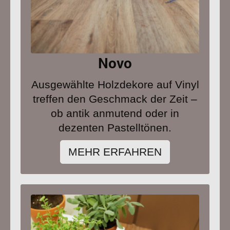
Novo
Ausgewählte Holzdekore auf Vinyl
treffen den Geschmack der Zeit –
ob antik anmutend oder in
dezenten Pastelltönen.
MEHR ERFAHREN