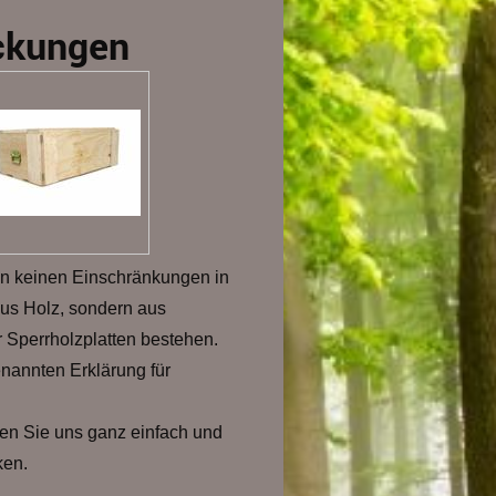
ckungen
en keinen Einschränkungen in
aus Holz, sondern aus
r Sperrholzplatten bestehen.
nannten Erklärung für
 Sie uns ganz einfach und
ken.