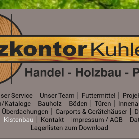
ser Service
Unser Team
Futtermittel
Proje
n/Kataloge
Bauholz
Böden
Türen
Innen
& Überdachungen
Carports & Gerätehäuser
D
Kistenbau
Kontakt
Impressum / AGB
Da
Lagerlisten zum Download