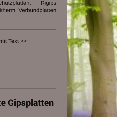
utzplatten, Rigips
githerm Verbundplatten
mit Text >>
te Gipsplatten