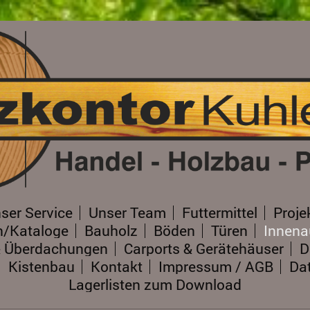
ser Service
Unser Team
Futtermittel
Proje
n/Kataloge
Bauholz
Böden
Türen
Innen
& Überdachungen
Carports & Gerätehäuser
D
Kistenbau
Kontakt
Impressum / AGB
Da
Lagerlisten zum Download