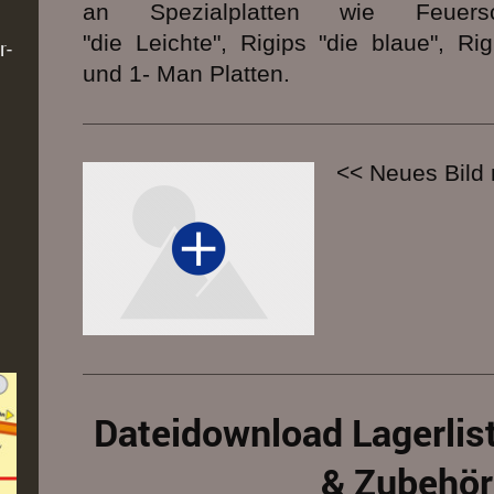
an Spezialplatten wie Feuersch
"die Leichte", Rigips "die blaue", Ri
r-
und 1- Man Platten.
<< Neues Bild 
Dateidownload Lagerlis
& Zubehör