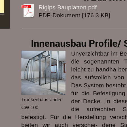
Rigips Bauplatten.pdf
PDF-Dokument [176.3 KB]
Innenausbau Profile/
Unverzichtbar im Be
die sogenannten Tr
leicht zu handha-ben
das aufstellen von
Das System besteht 
für die Befestigun
Trockenbauständer
der Decke. In dies
CW 100
die aufrechten S
befestigt. Für die Herstellung vers
bieten wir auch verschie- dene St