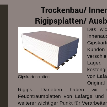
Trockenbau/ Inne
Rigipsplatten/ Aus
Das wic
Innen
Gipskart
Kunden 
versch
Lage
kosteng
von Lafa
Gipskartonplatten
Original
Rigips. Daneben haben wir n
Feuchtraumplatten von Lafarge und 
weiterer wichtiger Punkt für Verarbeite