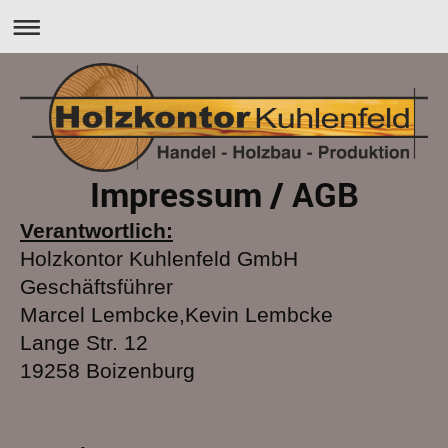
Impressum / AGB
Verantwortlich:
Holzkontor Kuhlenfeld GmbH
Geschäftsführer
Marcel Lembcke,Kevin Lembcke
Lange Str. 12
19258 Boizenburg