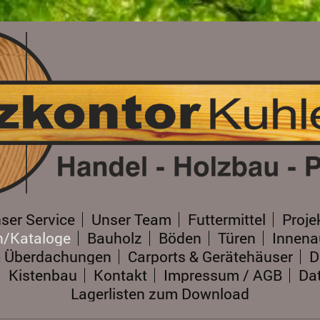
ser Service
Unser Team
Futtermittel
Proje
n/Kataloge
Bauholz
Böden
Türen
Innen
& Überdachungen
Carports & Gerätehäuser
D
Kistenbau
Kontakt
Impressum / AGB
Da
Lagerlisten zum Download