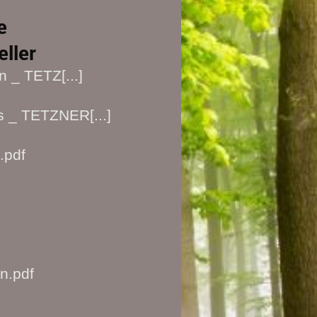
e
ller
n _ TETZ[...]
s _ TETZNER[...]
.pdf
n.pdf