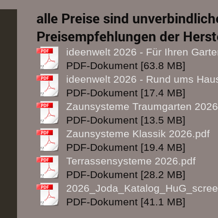
alle Preise sind unverbindlich
Preisempfehlungen der Herste
ideenwelt 2026 - Für Ihren Garte
PDF-Dokument [63.8 MB]
ideenwelt 2026 - Rund ums Hau
PDF-Dokument [17.4 MB]
Zaunsysteme Traumgarten 2026
PDF-Dokument [13.5 MB]
Zaunsysteme Klassik 2026.pdf
PDF-Dokument [19.4 MB]
Terrassensysteme 2026.pdf
PDF-Dokument [28.2 MB]
2026_Joda_Katalog_HuG_scree
PDF-Dokument [41.1 MB]